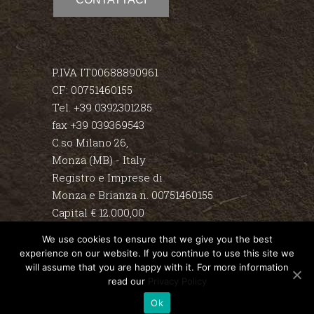
P.IVA IT00688890961
CF: 00751460155
Tel. +39 0392301285
fax +39 039369543
C.so Milano 26,
Monza (MB) - Italy
Registro e Imprese di
Monza e Brianza n. 00751460155
Capital € 12.000,00
We use cookies to ensure that we give you the best
Disclaimer
experience on our website. If you continue to use this site we
will assume that you are happy with it. For more information
Privacy & Policy
read our
Privacy Policy
Blog
Ok